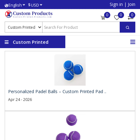
Sign in
|
Join
$
English
USD
0
0
0
Custom Printed
Products
Personalized Padel Balls – Custom Printed Pad ..
Apr 24 - 2026